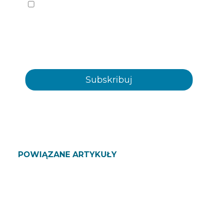
Chciałbym otrzymywać informacje od
Plastienvase, S.L. na nadchodzące wydarzenia,
wiadomości, produkty i/ lub usługi za
pośrednictwem poczty elektronicznej lub w inny
sposób
POWIĄZANE ARTYKUŁY