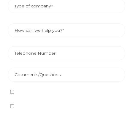
I have read and accept
the Privacy Policy
Yes, I want to receive, by any means, including
electronic means, information and commercial
communications about the different events, news,
products and/or services offered by Plastienvase, S.L.