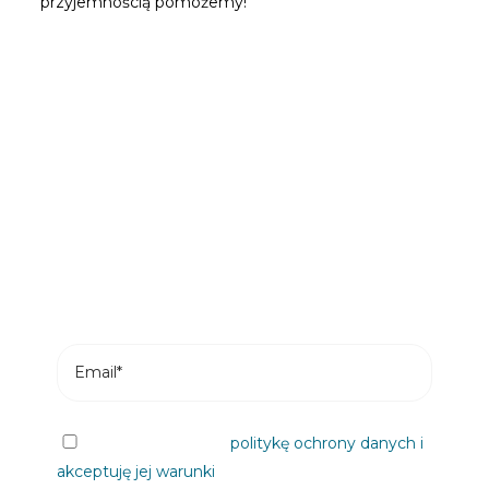
przyjemnością pomożemy!
Bądź pierwszą osobą, która
przeczyta nasze wiadomości
Subskrybuj i otrzymuj najnowsze posty z
naszego bloga na swój e-mail.
Przeczytałem/am
politykę ochrony danych i
akceptuję jej warunki