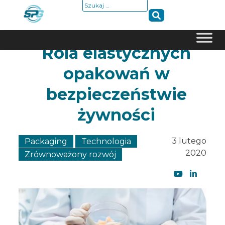
Szukaj:
Rola elastycznych
Skip
to
opakowań w
content
bezpieczeństwie
żywności
3 lutego
Packaging
Technologia
2020
Zrównoważony rozwój