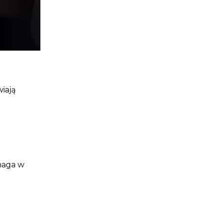
u
wiają
omaga w