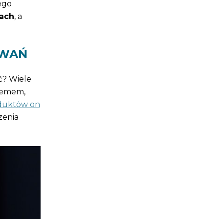
ego
iach
, a
OWAŃ
ć? Wiele
blemem,
duktów on
zenia