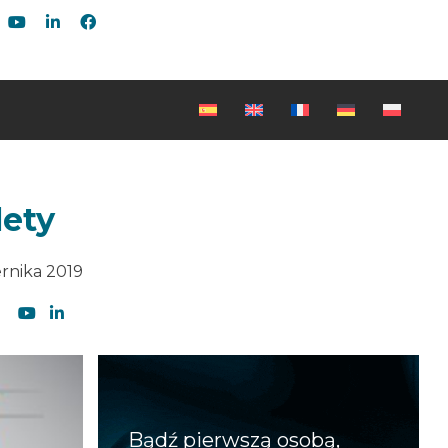
lety
ernika 2019
Bądź pierwszą osobą,