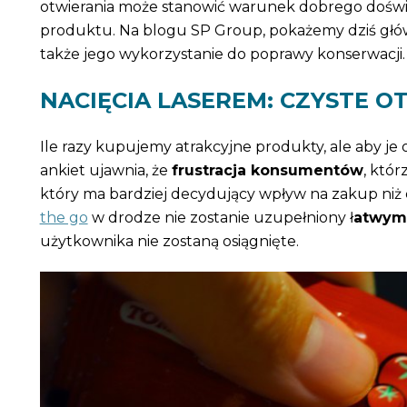
otwierania może stanowić warunek dobrego doświa
produktu. Na blogu SP Group, pokażemy dziś gł
także jego wykorzystanie do poprawy konserwacji.
NACIĘCIA LASEREM: CZYSTE 
Ile razy kupujemy atrakcyjne produkty, ale aby je
ankiet ujawnia, że
frustracja konsumentów
, któ
który ma bardziej decydujący wpływ na zakup niż e
the go
w drodze nie zostanie uzupełniony ł
atwymi
użytkownika nie zostaną osiągnięte.