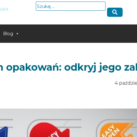
Szukaj:
takt
Blog
h opakowań: odkryj jego za
4 paździ