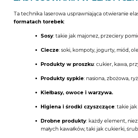
Ta technika laserowa usprawniająca otwieranie e
formatach torebek
:
Sosy
: takie jak majonez, przeciery pom
Ciecze
: soki, kompoty, jogurty, miód, olej
Produkty w proszku
: cukier, kawa, pr
Produkty sypkie
: nasiona, zbożowa, ry
Kiełbasy, owoce i warzywa.
Higiena i środki czyszczące
: takie j
Drobne produkty
: każdy element, niez
małych kawałków, taki jak cukierki, śrub