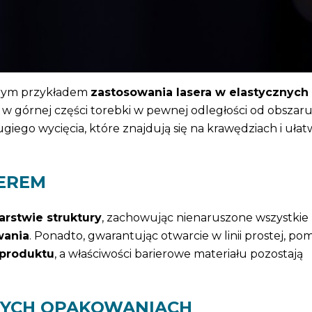
rym przykładem
zastosowania lasera w elastycznych
w górnej części torebki w pewnej odległości od obszar
giego wycięcia, które znajdują się na krawędziach i ułat
SEREM
rstwie struktury
, zachowując nienaruszone wszystkie
wania
. Ponadto, gwarantując otwarcie w linii prostej, p
 produktu
, a właściwości barierowe materiału pozostają
NYCH OPAKOWANIACH