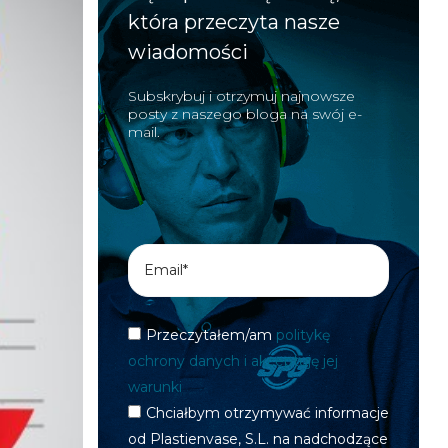
która przeczyta nasze
wiadomości
Subskrybuj i otrzymuj najnowsze
posty z naszego bloga na swój e-
mail.
Przeczytałem/am
politykę
ochrony danych i akceptuję jej
warunki
Chciałbym otrzymywać informacje
od Plastienvase, S.L. na nadchodzące