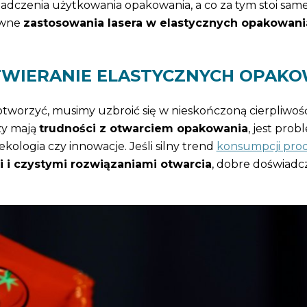
dczenia użytkowania opakowania, a co za tym stoi sam
ówne
zastosowania lasera w elastycznych opakowan
OTWIERANIE ELASTYCZNYCH OPAK
 otworzyć, musimy uzbroić się w nieskończoną cierpliwoś
rzy mają
trudności z otwarciem opakowania
, jest pro
kologia czy innowacje. Jeśli silny trend
konsumpcji pro
 i czystymi rozwiązaniami otwarcia
, dobre doświadc