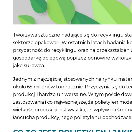
Tworzywa sztuczne nadające się do recyklingu st
sektorze opakowań. W ostatnich latach badania kon
przydatność do recyklingu oraz na przekształceni
gospodarkę obiegową poprzez ponowne wykorzys
jako surowca.
Jednym z najczęściej stosowanych na rynku materi
około 65 milionów ton rocznie. Przyczynia się do te
produkcji i bardzo uniwersalne. W tym poście dowie
zastosowania i co najważniejsze, że polietylen mo
wielkość produkcji jest wysoka, jej wpływ na śr
łańcucha produkcyjnego polietylenu pochodząceg