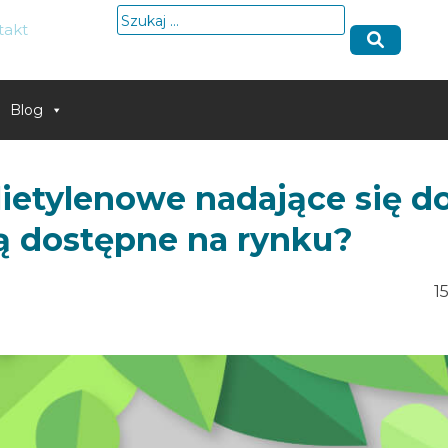
Szukaj:
takt
Blog
lietylenowe nadające się d
są dostępne na rynku?
1