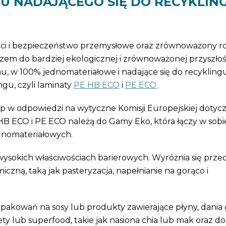
U NADAJĄCEGO SIĘ DO RECYKLIN
i i bezpieczeństwo przemysłowe oraz zrównoważony ro
czem do bardziej ekologicznej i zrównoważonej przyszłoś
 w 100% jednomateriałowe i nadające się do recyklingu
ngu, czyli laminaty
PE HB ECO
i
PE ECO.
p w odpowiedzi na wytyczne Komisji Europejskiej dotyc
B ECO i PE ECO należą do Gamy Eko, która łączy w sobi
ednomateriałowych.
wysokich właściwościach barierowych. Wyróżnia się prze
iczną, taką jak pasteryzacja, napełnianie na gorąco i
 opakowań na sosy lub produkty zawierające płyny, dania
ty lub superfood, takie jak nasiona chia lub mak oraz do