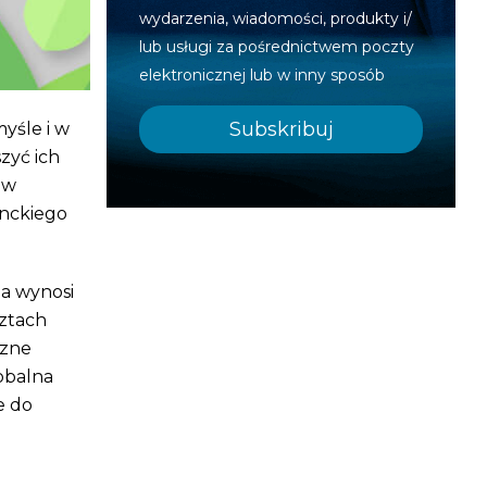
wydarzenia, wiadomości, produkty i/
lub usługi za pośrednictwem poczty
elektronicznej lub w inny sposób
yśle i w
zyć ich
 w
nckiego
ja wynosi
sztach
czne
obalna
e do