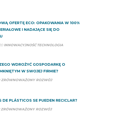
OWĄ OFERTĘ ECO: OPAKOWANIA W 100%
RIAŁOWE I NADAJĄCE SIĘ DO
GU
20
INNOWACYJNOŚĆ
TECHNOLOGIA
ACZEGO WDROŻYĆ GOSPODARKĘ O
MKNIĘTYM W SWOJEJ FIRMIE?
0
ZRÓWNOWAŻONY ROZWÓJ
S DE PLÁSTICOS SE PUEDEN RECICLAR?
ZRÓWNOWAŻONY ROZWÓJ