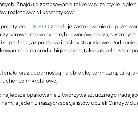
nnych. Znajduje zastosowanie także w przemyśle higien
łów toaletowych i kosmetyków.
e polietylenu
PE
ECO
znajduje zastosowanie do przetwo
e czy serowe, mrożonych ryb i owoców morza, suszonych
superfood, aż po zboża i rośliny strączkowe. Podobnie 
owań m.in. na środki higieniczne, takie jak żele i szamp
teriału oraz odpornością na obróbkę termiczną, taką ja
 kuchence mikrofalowej.
rać najlepsze opakowanie z tworzywa sztucznego nadając
nami, a jeden z naszych specjalistów udzieli Ci indywidu