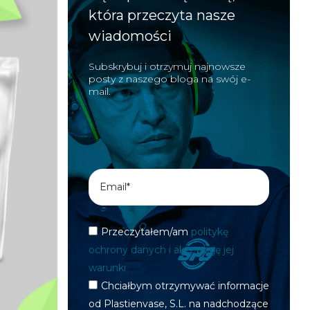
która przeczyta nasze
wiadomości
Subskrybuj i otrzymuj najnowsze
posty z naszego bloga na swój e-
mail.
Przeczytałem/am
politykę
ochrony danych i akceptuję jej
warunki
Chciałbym otrzymywać informacje
od Plastienvase, S.L. na nadchodzące