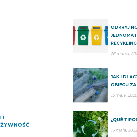
ODKRYJ N
JEDNOMATE
RECYKLIN
26 marca, 20
JAK I DL
OBIEGU ZA
15 maja, 202
 I
¿QUÉ TIPO
 ŻYWNOŚĆ
18 maja, 2022