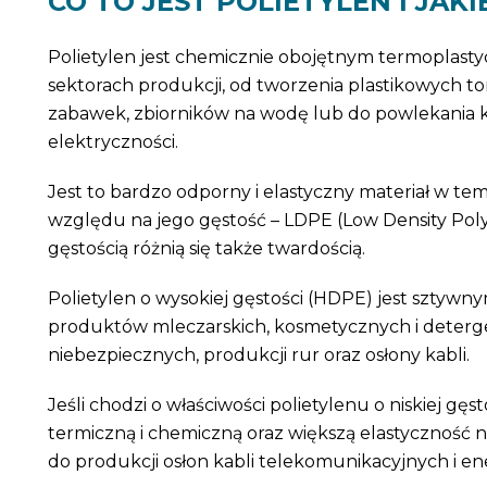
CO TO JEST POLIETYLEN I JAK
Polietylen jest chemicznie obojętnym termoplasty
sektorach produkcji, od tworzenia plastikowych to
zabawek, zbiorników na wodę lub do powlekania ka
elektryczności.
Jest to bardzo odporny i elastyczny materiał w t
względu na jego gęstość – LDPE (Low Density Poly
gęstością różnią się także twardością.
Polietylen o wysokiej gęstości (HDPE) jest szty
produktów mleczarskich, kosmetycznych i deterg
niebezpiecznych, produkcji rur oraz osłony kabli.
Jeśli chodzi o właściwości polietylenu o niskiej g
termiczną i chemiczną oraz większą elastyczność ni
do produkcji osłon kabli telekomunikacyjnych i e