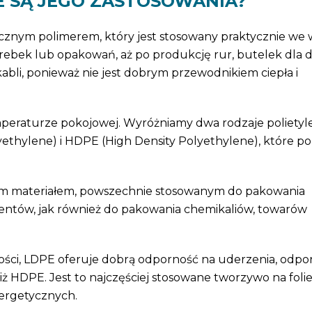
IE SĄ JEGO ZASTOSOWANIA?
cznym polimerem, który jest stosowany praktycznie we 
rebek lub opakowań, aż po produkcję rur, butelek dla dz
bli, ponieważ nie jest dobrym przewodnikiem ciepła i
emperaturze pokojowej. Wyróżniamy dwa rodzaje polietyl
ethylene) i HDPE (High Density Polyethylene), które po
wnym materiałem, powszechnie stosowanym do pakowania
entów, jak również do pakowania chemikaliów, towarów
ęstości, LDPE oferuje dobrą odporność na uderzenia, odp
ż HDPE. Jest to najczęściej stosowane tworzywo na folie
nergetycznych.