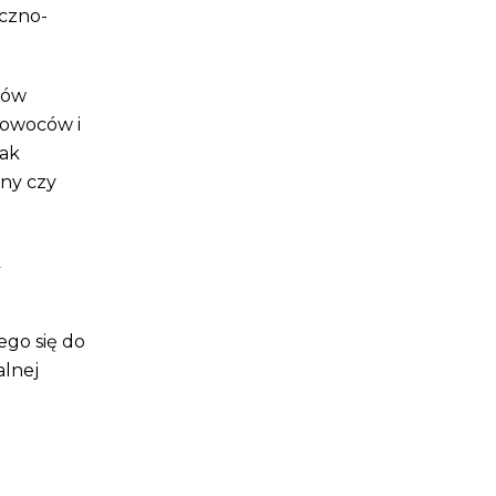
iczno-
rów
 owoców i
jak
ony czy
k
ego się do
alnej