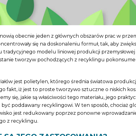
anowią obecnie jeden z głównych obszarów prac w przem
centrowały się na doskonaleniu formuł, tak, aby zwięks
u tradycyjnego modelu liniowej produkcji przemysłowej
tanie tworzyw pochodzących z recyklingu pokonsume
ałów jest polietylen, którego średnia światowa produkc
go fakt, iż jest to proste tworzywo sztuczne o niskich ko
my się, jakie są właściwości tego materiału, jego prakty
że być poddawany recyklingowi. W ten sposób, chociaż gl
odowisko jest redukowany poprzez ponowne wprowadzani
o z recyklingu.