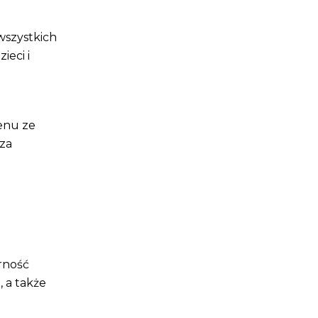
wszystkich
ieci i
enu ze
za
orność
, a także