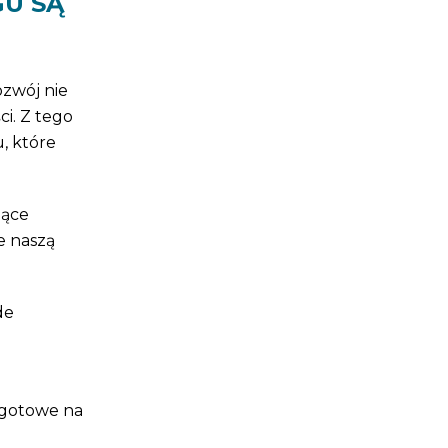
GU SĄ
zwój nie
ci. Z tego
, które
zące
e naszą
de
 gotowe na