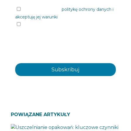
Przeczytałem/am
politykę ochrony danych i
akceptuję jej warunki
Chciałbym otrzymywać informacje od
Plastienvase, S.L. na nadchodzące wydarzenia,
wiadomości, produkty i/ lub usługi za
pośrednictwem poczty elektronicznej lub w inny
sposób
POWIĄZANE ARTYKUŁY