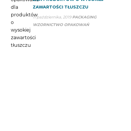
ZAWARTOŚCI TŁUSZCZU
11 października, 2019
PACKAGING
WZORNICTWO OPAKOWAŃ
ZAPYTAJ NAS SWOJE
WĄTPLIWOŚCI
W SP Group optymalizujemy nasze procesy produkcyjne,
aby zapewnić najbardziej wydajną obsługę dużemu