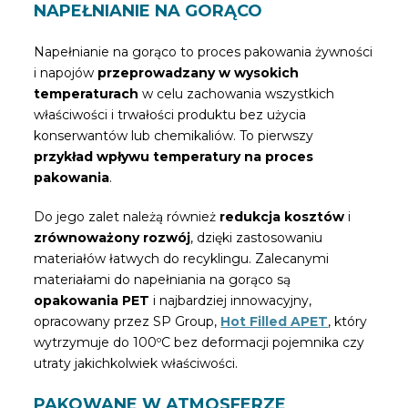
NAPEŁNIANIE NA GORĄCO
Napełnianie na gorąco to proces pakowania żywności
i napojów
przeprowadzany w wysokich
temperaturach
w celu zachowania wszystkich
właściwości i trwałości produktu bez użycia
konserwantów lub chemikaliów. To pierwszy
przykład wpływu temperatury na proces
pakowania
.
Do jego zalet należą również
redukcja kosztów
i
zrównoważony rozwój
, dzięki zastosowaniu
materiałów łatwych do recyklingu. Zalecanymi
materiałami do napełniania na gorąco są
opakowania PET
i najbardziej innowacyjny,
opracowany przez SP Group,
Hot Filled APET
, który
wytrzymuje do 100ºC bez deformacji pojemnika czy
utraty jakichkolwiek właściwości.
PAKOWANE W ATMOSFERZE