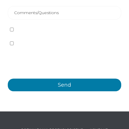
I have read and accept
the Privacy Policy
Yes, I want to receive, by any means, including
electronic means, information and commercial
communications about the different events, news,
products and/or services offered by Plastienvase, S.L.