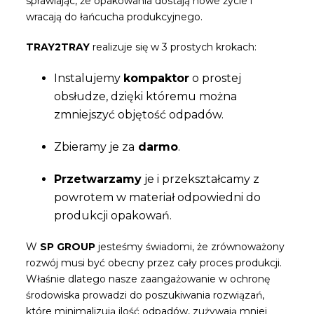
sprawiając, że opakowania dostają nowe życie i
wracają do łańcucha produkcyjnego.
TRAY2TRAY
realizuje się w 3 prostych krokach:
Instalujemy
kompaktor
o prostej
obsłudze, dzięki któremu można
zmniejszyć objętość odpadów.
Zbieramy je za
darmo
.
Przetwarzamy
je i przekształcamy z
powrotem w materiał odpowiedni do
produkcji opakowań.
W
SP GROUP
jesteśmy świadomi, że zrównoważony
rozwój musi być obecny przez cały proces produkcji.
Właśnie dlatego nasze zaangażowanie w ochronę
środowiska prowadzi do poszukiwania rozwiązań,
które minimalizują ilość odpadów, zużywają mniej