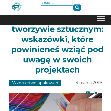
Szukaj:
Jak drukować na
tworzywie sztucznym:
Skip
to
wskazówki, które
content
powinieneś wziąć pod
uwagę w swoich
projektach
14 marca 2019
Wzornictwo opakowań