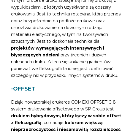
W tym procesie druku stosuje się formę drukową z
wypukłościami, z których uzyskiwane są obszary
drukowania. Jest to technika rotacyjna, która przenosi
obraz bezpośrednio na podłoże drukowe oraz
umożliwia drukowanie na dowolnym rodzaju
materiału elastycznego, w tym na tworzywach
sztucznych. Jest to doskonała technika dla
projektów wymagających intensywnych i
błyszczących odcieni
przy średnich i dużych
nakładach druku. Zaleca się unikanie gradientów,
ponieważ we fleksografii trudniej jest zdefiniować
szczegóły niż w przypadku innych systemów druku.
-OFFSET
Dzięki nowatorskiej drukarce COMEXI OFFSET CI8
system drukowania offsetowego w SP Group jest
drukiem hybrydowym, który łączy w sobie offset
z fleksografią
, co nadaje
kolorom większą
nieprzezroczystość i niesamowitą rozdzielczość
.