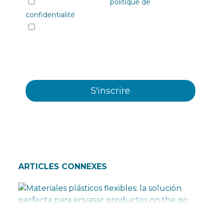
J'ai lu et j'accepte la
politique de
confidentialité
Oui, je souhaite recevoir les informations et
communiqués commerciaux sur les différents
évènements, nouveautés, produits et/ou
services offerts par Plastienvase, S.L.
ARTICLES CONNEXES