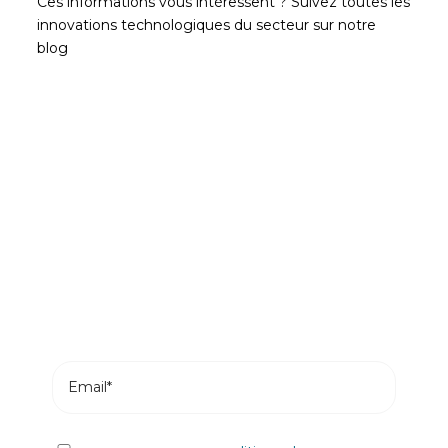
Ces informations vous intéressent ? Suivez toutes les
innovations technologiques du secteur sur notre
blog
Soyez le premier à lire nos
actualités
Abonnez-vous et recevez les articles les plus
récents de notre blog dans votre e-mail.