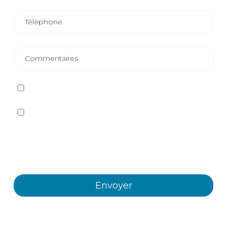
J'ai lu et j'accepte
la politique de confidentialité
Oui, je souhaite recevoir, par tout moyen, y compris
électronique, des informations et des communications
commerciales sur les différents événements, nouvelles,
produits et/ou services offerts par Plastienvase, S.L.