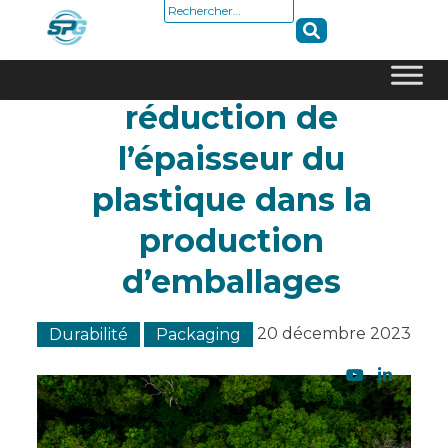
Rechercher :
Avantages liés à la
réduction de
Skip
to
l’épaisseur du
content
plastique dans la
production
d’emballages
20 décembre 2023
Durabilité
Packaging