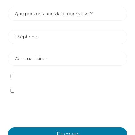
J'ai lu et j'accepte
la politique de confidentialité
Oui, je souhaite recevoir, par tout moyen, y compris
électronique, des informations et des communications
commerciales sur les différents événements, nouvelles,
produits et/ou services offerts par Plastienvase, S.L.