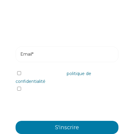
Abonnez-vous et recevez les articles les plus
récents de notre blog dans votre e-mail.
J'ai lu et j'accepte la
politique de
confidentialité
Oui, je souhaite recevoir les informations et
communiqués commerciaux sur les différents
évènements, nouveautés, produits et/ou
services offerts par Plastienvase, S.L.