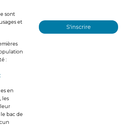
et/ou services offerts par
Plastienvase, S.L.
ne sont
usages et
emières
population
é :
:
ges en
 les
 leur
 le bac de
ucun