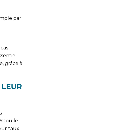
xemple par
 cas
ssentiel
e, grâce à
 LEUR
s
VC ou le
eur taux