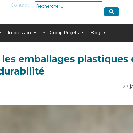
Rechercher :
Contact
Impression
SP Group Projets
Blog
les emballages plastiques e
durabilité
27 j