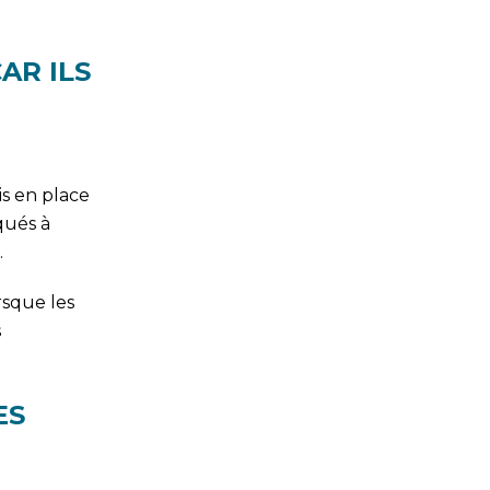
AR ILS
is en place
qués à
.
rsque les
s
ES