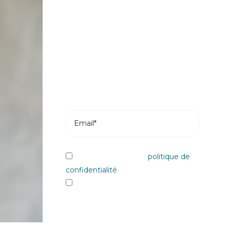
actualités
Abonnez-vous et recevez les articles
les plus récents de notre blog dans
votre e-mail.
J'ai lu et j'accepte la
politique de
confidentialité
Oui, je souhaite recevoir les
informations et communiqués
commerciaux sur les différents
évènements, nouveautés, produits