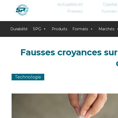
Actualités et
Capital
Presses
humain
Durabilité
SPG
Produits
Formats
Marchés
Skip
to
Fausses croyances sur 
content
Technologie