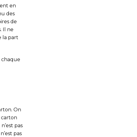
ment en
nu des
ires de
 Il ne
 la part
ns chaque
arton. On
 carton
 n’est pas
 n’est pas