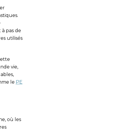
er
stiques.
é
 à pas de
s utilisés
cette
nde vie,
ables,
omme le
PE
e, où les
res