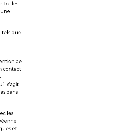
ntre les
t une
 tels que
vention de
en contact
s
il s’agit
pas dans
ec les
opéenne
iques et