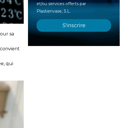
et/ou services offerts par
Plastienvase, S.L.
pour sa
 convient
e, qui