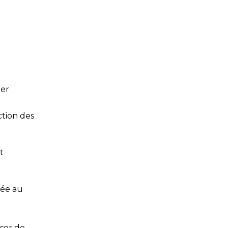
ter
ction des
t
tée au
ser de