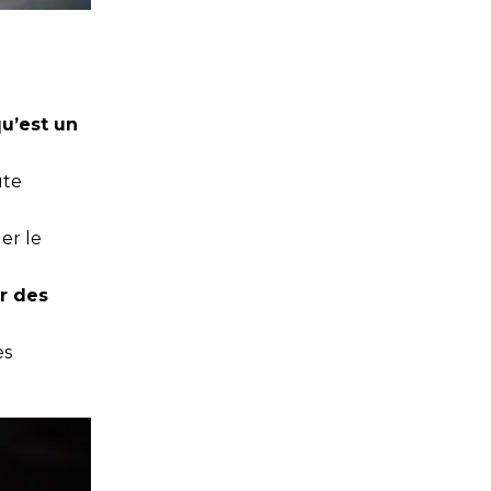
u’est un
ute
er le
r des
es