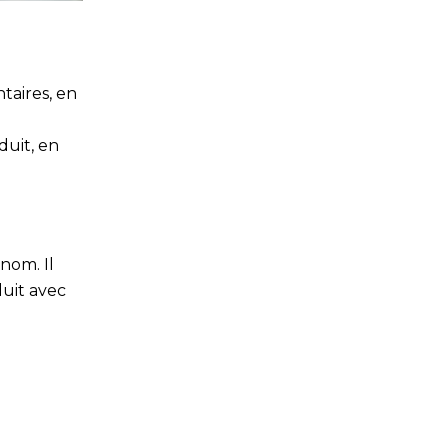
taires, en
duit, en
nom. Il
duit avec