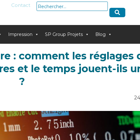
Rechercher :
Contact
Impression
SP Group Projets
Blog
re : comment les réglages 
es et le temps jouent-ils u
?
24