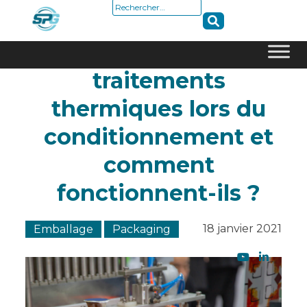
Rechercher :
À quoi servent les
traitements
Skip
to
thermiques lors du
content
conditionnement et
comment
fonctionnent-ils ?
18 janvier 2021
Emballage
Packaging