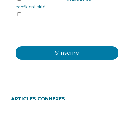
confidentialité
Oui, je souhaite recevoir les informations et
communiqués commerciaux sur les différents
évènements, nouveautés, produits et/ou
services offerts par Plastienvase, S.L.
ARTICLES CONNEXES