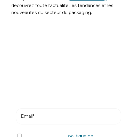
découvrez toute l’actualité, les tendances et les
nouveautés du secteur du packaging.
Soyez le premier à lire nos
actualités
Abonnez-vous et recevez les articles les plus
récents de notre blog dans votre e-mail.
J'ai lu et j'accepte la
politique de