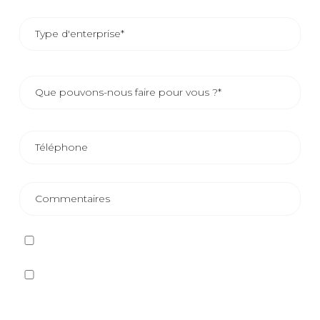
J'ai lu et j'accepte
la politique de confidentialité
Oui, je souhaite recevoir, par tout moyen, y compris
électronique, des informations et des communications
commerciales sur les différents événements, nouvelles,