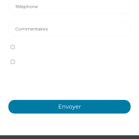
J'ai lu et j'accepte
la politique de confidentialité
Oui, je souhaite recevoir, par tout moyen, y compris
électronique, des informations et des communications
commerciales sur les différents événements, nouvelles,
produits et/ou services offerts par Plastienvase, S.L.