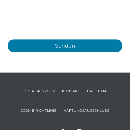
elektronischem Wege, Informationen und
kommerzielle Mitteilungen über die verschiedenen
Veranstaltungen, Neuigkeiten, Produkte und/oder
Dienstleistungen von Plastienvase, S.L. erhalten.
ÜBER SP GROUP
KONTAKT
DAS TEAM
COOKIE-RICHTLINIE
HAFTUNGSAUSSCHLUSS