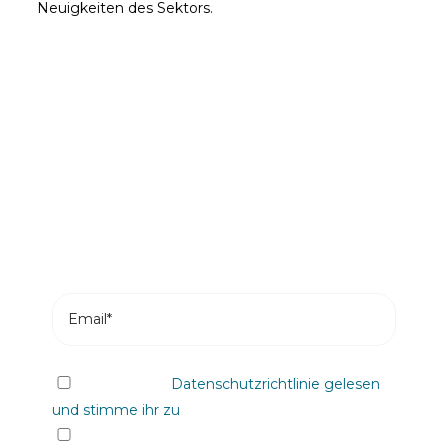
Neuigkeiten des Sektors.
Seien Sie der Erste, der unsere
Nachrichten liest
Melden Sie sich an und erhalten Sie die neuesten
Beiträge aus unserem Blog in Ihrem
Posteingang.
Ich habe die
Datenschutzrichtlinie gelesen
und stimme ihr zu
Ja, ich möchte über beliebige, einschließlich