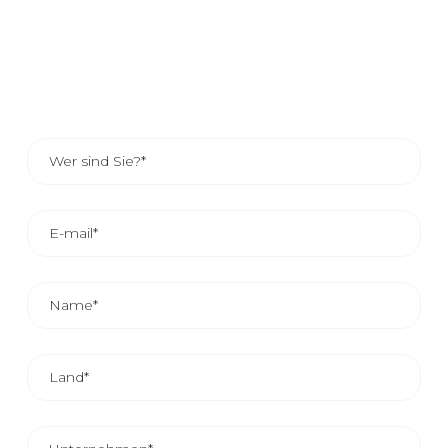
die Kontaktdaten des für Ihr Gebiet zuständigen
Vertreters abfragen.
UNSER VERTRIEB WIRD IHNEN IN ETWA 24/48
STUNDEN ANTWORTEN.