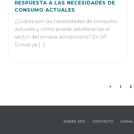
RESPUESTA A LAS NECESIDADES DE
CONSUMO ACTUALES
¿Cuáles son las necesidades de consumo
actuales y cómo puede satisfacerlas el
sector del envase alimentario? En SP
Group ya […]
<
1
2
SOBRE SPG
CONTACTO
CANAL