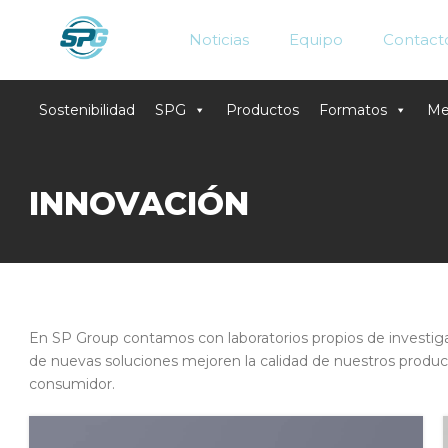
Noticias
Equipo
Contact
Sostenibilidad
SPG
Productos
Formatos
Me
Skip
to
INNOVACIÓN
content
En SP Group contamos con laboratorios propios de investigac
de nuevas soluciones mejoren la calidad de nuestros productos
consumidor.