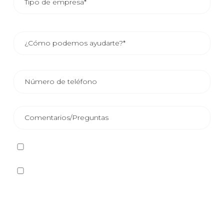
He leído y acepto la
Política de privacidad
Sí quiero recibir, por cualquier medio incluidos los
electrónicos, información y comunicaciones comerciales
sobre los distintos eventos, novedades, productos y/o
servicios ofrecidos por Plastienvase, S.L