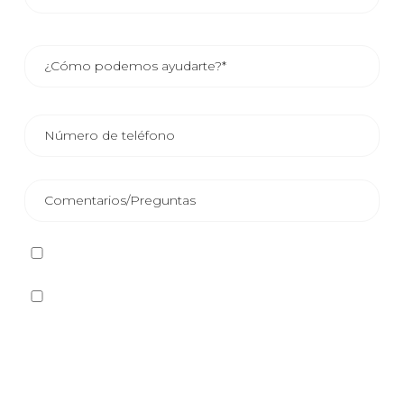
He leído y acepto la
Política de privacidad
Sí quiero recibir, por cualquier medio incluidos los
electrónicos, información y comunicaciones comerciales
sobre los distintos eventos, novedades, productos y/o
servicios ofrecidos por Plastienvase, S.L