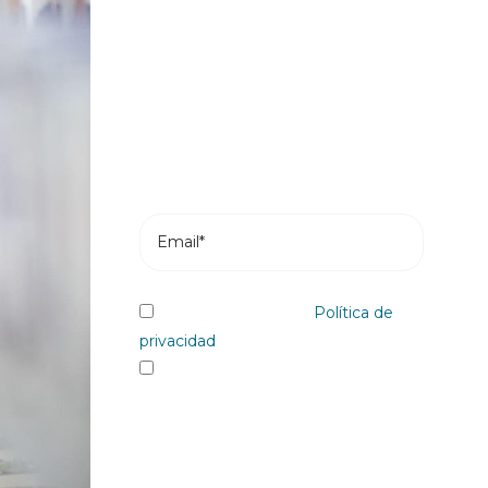
nuestras novedades
Suscríbete y recibe en tu correo los
posts más recientes de nuestro blog.
He leído y acepto la
Política de
privacidad
Sí quiero recibir, por cualquier
medio incluidos los electrónicos,
información y comunicaciones
comerciales sobre los distintos
eventos, novedades, productos y/o