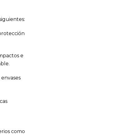
iguientes:
protección
impactos e
ble.
e envases
cas
terios como