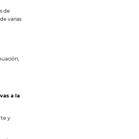
s de
de varias
nuación,
vas a la
te y