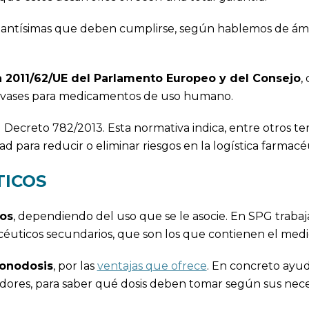
tantísimas que deben cumplirse, según hablemos de ám
a 2011/62/UE del Parlamento Europeo y del Consejo
,
envases para medicamentos de uso humano.
 Decreto 782/2013. Esta normativa indica, entre otros t
 para reducir o eliminar riesgos en la logística farmacéu
TICOS
cos
, dependiendo del uso que se le asocie. En SPG traba
acéuticos secundarios, que son los que contienen el med
onodosis
, por las
ventajas que ofrece
. En concreto ayud
idores, para saber qué dosis deben tomar según sus nec