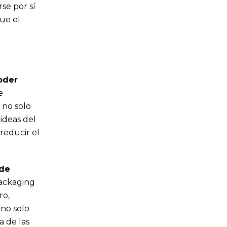
se por sí
ue el
oder
e
 no solo
ideas del
reducir el
 de
packaging
ro,
 no solo
 de las