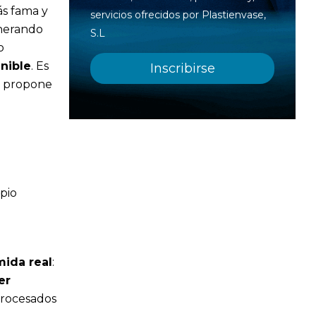
ás fama y
servicios ofrecidos por Plastienvase,
enerando
S.L
o
nible
. Es
e propone
pio
ida real
:
er
procesados