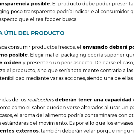
ansparencia posible
. El producto debe poder presentar
ing poco transparente podría indicarle al consumidor q
aspecto que el realfooder busca.
A ÚTIL DEL PRODUCTO
sca consumir productos frescos, el
envasado deberá p
imo posible
. Elegir mal el packaging podría suponer qu
se oxiden
y presenten un peor aspecto. De darse el caso,
a el producto, sino que sería totalmente contrario a las 
enibilidad mediante varias acciones, siendo una de ellas 
ndas de los
realfooders
deberán tener una capacidad
aroma como el sabor pueden verse alterados al usar un 
casos, el aroma del alimento podría contaminarse con ot
estándares del movimiento. Es por ello que los envases
gentes externos
, también deberán velar porque ninguna