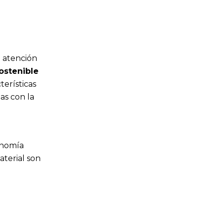
l atención
ostenible
terísticas
as con la
onomía
aterial son