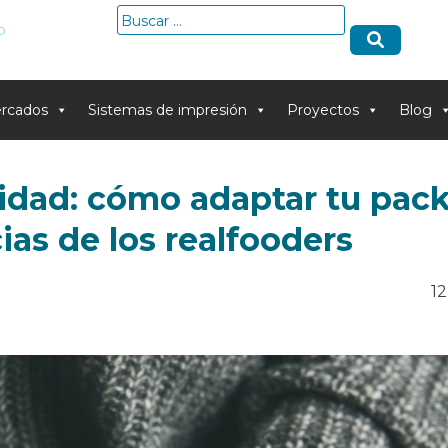
Buscar:
o
rcados
Sistemas de impresión
Proyectos
Blog
lidad: cómo adaptar tu pac
ias de los realfooders
12