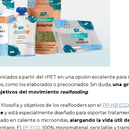
abricados a partir del rPET en una opción excelente par
os, como los elaborados o precocinados. Sin duda,
una gr
bjetivos del movimiento
realfooding
.
ilosofía y objetivos de los realfooders son el
PP HB ECO
le
y está especialmente diseñado para soportar tratamie
enado en caliente o microondas,
alargando la vida útil d
ntario. El
PE ECO
, 100% monomaterial, reciclable y tran