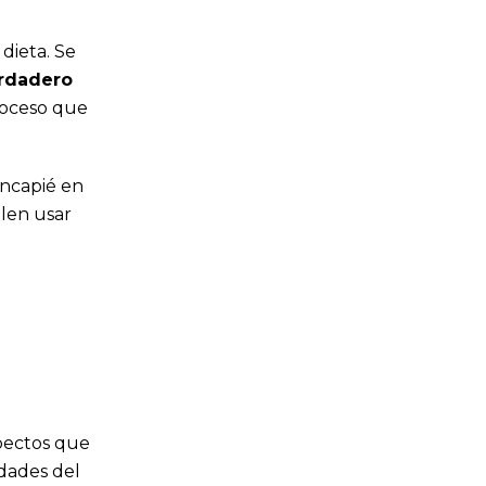
dieta. Se
erdadero
roceso que
incapié en
elen usar
spectos que
idades del