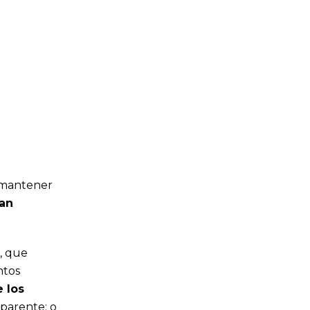
a mantener
an
, que
ntos
e los
sparente; o