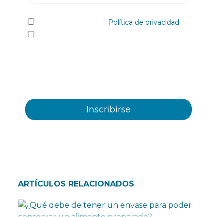
He leído y acepto la
Política de privacidad
Sí quiero recibir, por cualquier medio
incluidos los electrónicos, información y
comunicaciones comerciales sobre los distintos
eventos, novedades, productos y/o servicios
ofrecidos por Plastienvase, S.L
ARTÍCULOS RELACIONADOS