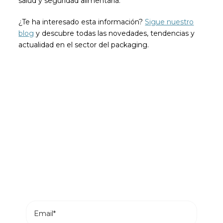
salud y seguridad alimentaria.
¿Te ha interesado esta información?
Sigue nuestro
blog
y descubre todas las novedades, tendencias y
actualidad en el sector del packaging.
Sé el primero en leer nuestras
novedades
Suscríbete y recibe en tu correo los posts más
recientes de nuestro blog.