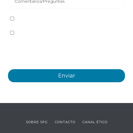
He leído y acepto la
Política de privacidad
Sí quiero recibir, por cualquier medio incluidos los
electrónicos, información y comunicaciones comerciales
sobre los distintos eventos, novedades, productos y/o
servicios ofrecidos por Plastienvase, S.L
SOBRE SPG
CONTACTO
CANAL ÉTICO