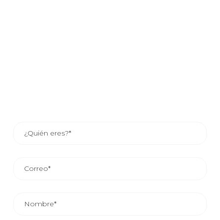
confían cada día en nuestra capacidad de producción para
resolver sus necesidades de packaging flexible.
Si estás interesado en saber como tu compañía puede
beneficiarse de nuestros servicios, déjanos tus datos y
uno de nuestros asesores comerciales se pondrá en
contacto contigo o si lo prefieres consulta los datos de
contacto del asesor de tu zona.
EL TIEMPO MEDIO DE RESPUESTA COMERCIAL ES DE
24/48 HORAS.