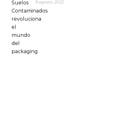
9 agosto, 2022
CONSÚLTANOS TUS DUDAS
En SP Group optimizamos nuestros procesos de
producción para dar el servicio más eficiente a la gran
industria. Son muchas las empresas multinacionales que