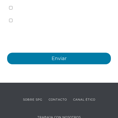
He leído y acepto la
Política de privacidad
Sí quiero recibir, por cualquier medio incluidos los
electrónicos, información y comunicaciones comerciales
sobre los distintos eventos, novedades, productos y/o
servicios ofrecidos por Plastienvase, S.L
SOBRE SPG
CONTACTO
CANAL ÉTICO
TRABAJA CON NOSOTROS