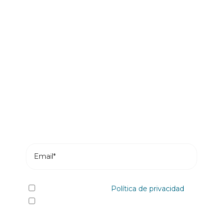
Sé el primero en leer nuestras
novedades
Suscríbete y recibe en tu correo los posts más
recientes de nuestro blog.
He leído y acepto la
Política de privacidad
Sí quiero recibir, por cualquier medio
incluidos los electrónicos, información y