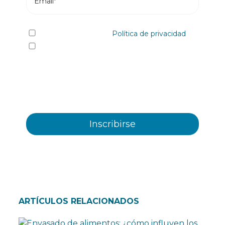
He leído y acepto la
Política de privacidad
Sí quiero recibir, por cualquier medio
incluidos los electrónicos, información y
comunicaciones comerciales sobre los distintos
eventos, novedades, productos y/o servicios
ofrecidos por Plastienvase, S.L
ARTÍCULOS RELACIONADOS