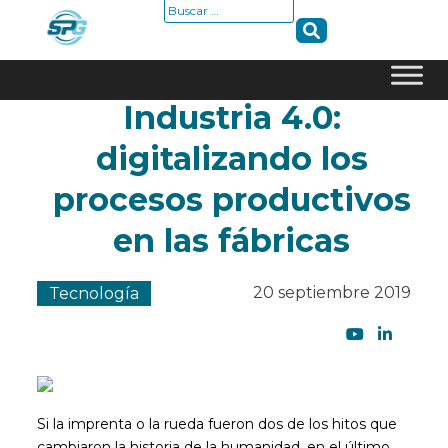
Buscar:
Industria 4.0:
Skip
to
digitalizando los
content
procesos productivos
en las fábricas
20 septiembre 2019
Tecnología
Si la imprenta o la rueda fueron dos de los hitos que
cambiaron la historia de la humanidad, en el último