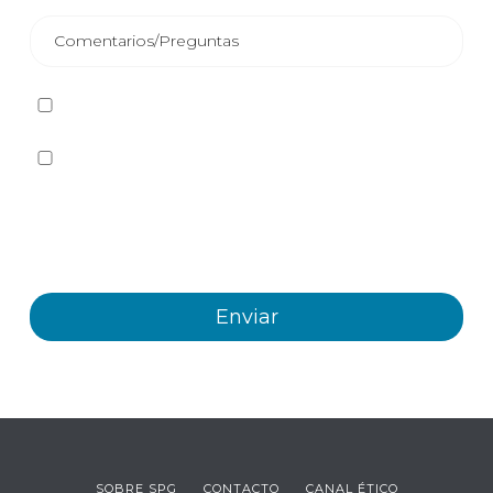
He leído y acepto la
Política de privacidad
Sí quiero recibir, por cualquier medio incluidos los
electrónicos, información y comunicaciones comerciales
sobre los distintos eventos, novedades, productos y/o
servicios ofrecidos por Plastienvase, S.L
SOBRE SPG
CONTACTO
CANAL ÉTICO