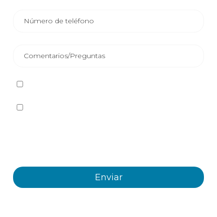
He leído y acepto la
Política de privacidad
Sí quiero recibir, por cualquier medio incluidos los
electrónicos, información y comunicaciones comerciales
sobre los distintos eventos, novedades, productos y/o
servicios ofrecidos por Plastienvase, S.L