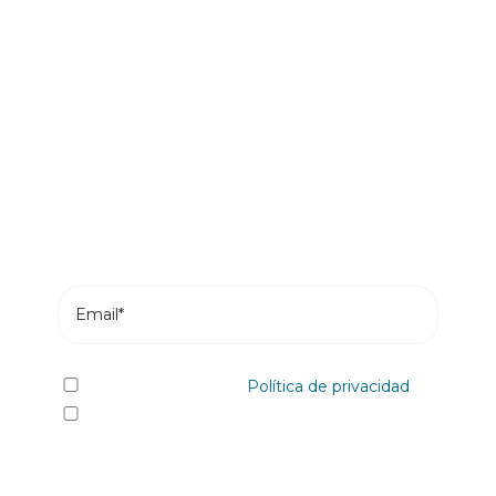
Sé el primero en leer nuestras
novedades
Suscríbete y recibe en tu correo los posts más
recientes de nuestro blog.
He leído y acepto la
Política de privacidad
Sí quiero recibir, por cualquier medio
incluidos los electrónicos, información y
comunicaciones comerciales sobre los distintos