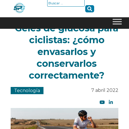
Buscar:
Geles de glucosa para
Skip
ciclistas: ¿cómo
to
content
envasarlos y
conservarlos
correctamente?
7 abril 2022
Tecnología