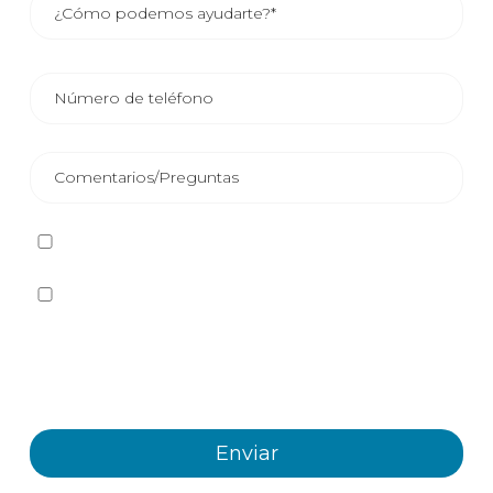
He leído y acepto la
Política de privacidad
Sí quiero recibir, por cualquier medio incluidos los
electrónicos, información y comunicaciones comerciales
sobre los distintos eventos, novedades, productos y/o
servicios ofrecidos por Plastienvase, S.L