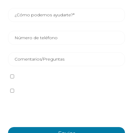
He leído y acepto la
Política de privacidad
Sí quiero recibir, por cualquier medio incluidos los
electrónicos, información y comunicaciones comerciales
sobre los distintos eventos, novedades, productos y/o
servicios ofrecidos por Plastienvase, S.L