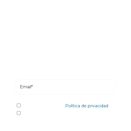
Sé el primero en leer nuestras
novedades
Suscríbete y recibe en tu correo los posts más
recientes de nuestro blog.
He leído y acepto la
Política de privacidad
Sí quiero recibir, por cualquier medio
incluidos los electrónicos, información y
comunicaciones comerciales sobre los distintos