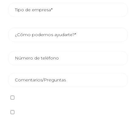
He leído y acepto la
Política de privacidad
Sí quiero recibir, por cualquier medio incluidos los
electrónicos, información y comunicaciones comerciales
sobre los distintos eventos, novedades, productos y/o
servicios ofrecidos por Plastienvase, S.L