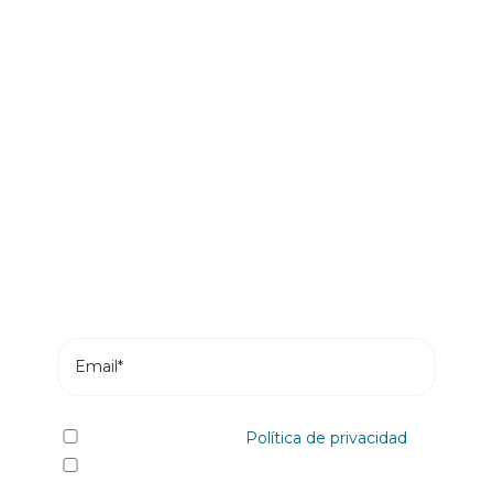
Sé el primero en leer nuestras
novedades
Suscríbete y recibe en tu correo los posts más
recientes de nuestro blog.
He leído y acepto la
Política de privacidad
Sí quiero recibir, por cualquier medio