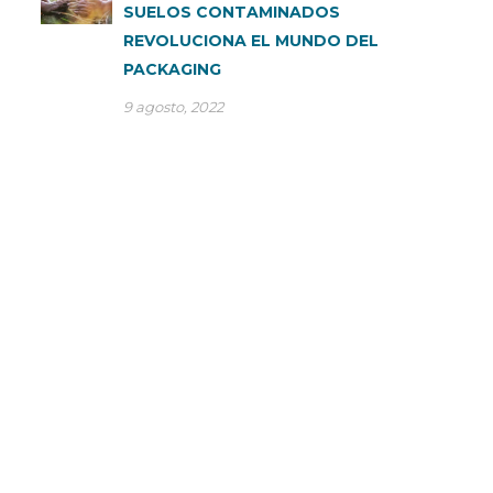
SUELOS CONTAMINADOS
REVOLUCIONA EL MUNDO DEL
PACKAGING
9 agosto, 2022
CONSÚLTANOS TUS DUDAS
En SP Group optimizamos nuestros procesos de
producción para dar el servicio más eficiente a la gran
industria. Son muchas las empresas multinacionales que
confían cada día en nuestra capacidad de producción para
resolver sus necesidades de packaging flexible.