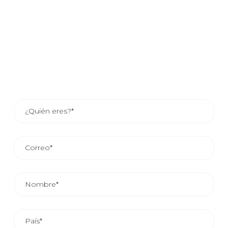
Si estás interesado en saber como tu compañía puede
beneficiarse de nuestros servicios, déjanos tus datos y
uno de nuestros asesores comerciales se pondrá en
contacto contigo o si lo prefieres consulta los datos de
contacto del asesor de tu zona.
EL TIEMPO MEDIO DE RESPUESTA COMERCIAL ES DE
24/48 HORAS.