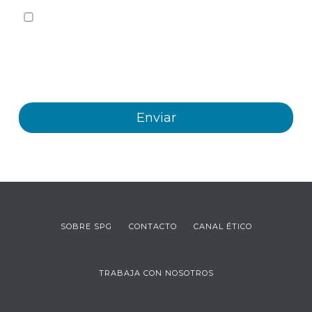
Sí quiero recibir, por cualquier medio incluidos los
electrónicos, información y comunicaciones comerciales
sobre los distintos eventos, novedades, productos y/o
servicios ofrecidos por Plastienvase, S.L
SOBRE SPG
CONTACTO
CANAL ÉTICO
TRABAJA CON NOSOTROS