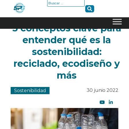
Buscar:
5 conceptos clave para
Skip
entender qué es la
to
content
sostenibilidad:
reciclado, ecodiseño y
más
30 junio 2022
Sostenibilidad