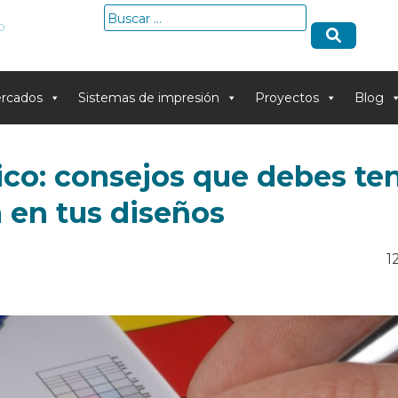
Buscar:
o
rcados
Sistemas de impresión
Proyectos
Blog
ico: consejos que debes te
 en tus diseños
1