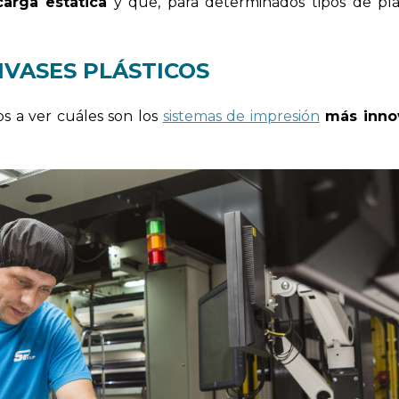
carga estática
y que, para determinados tipos de plás
NVASES PLÁSTICOS
s a ver cuáles son los
sistemas de impresión
más inno