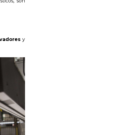
ticos, son
vadores
y