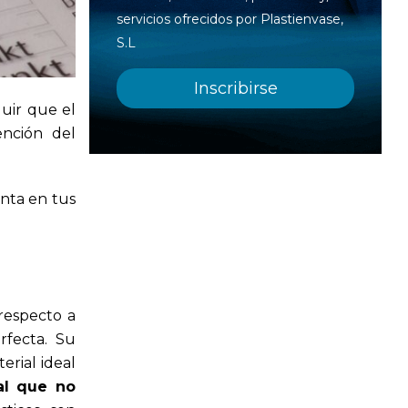
servicios ofrecidos por Plastienvase,
S.L
uir que el
ención del
nta en tus
respecto a
rfecta. Su
erial ideal
al que no