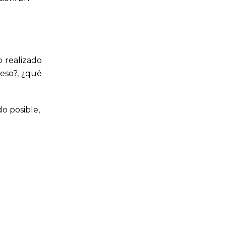
o realizado
ceso?, ¿qué
do posible,