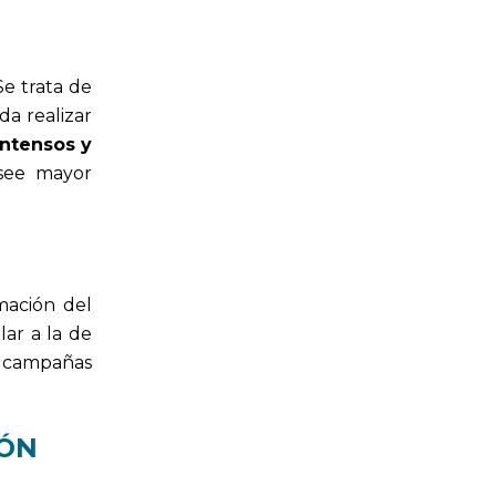
Se trata de
da realizar
intensos y
see mayor
mación del
ilar a la de
n campañas
IÓN