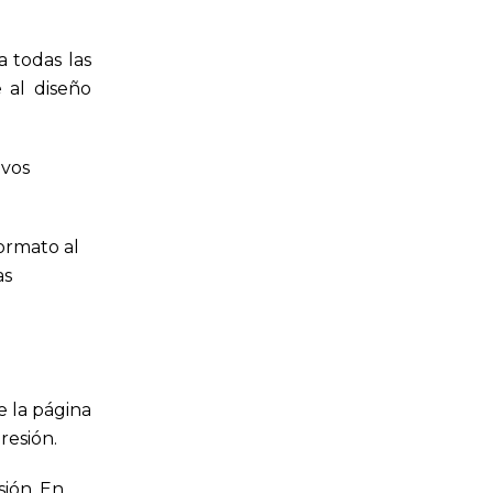
a todas las
e al diseño
ivos
formato al
as
e la página
resión.
sión. En