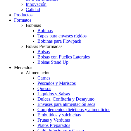
Innovación
Calidad
Productos
Formatos
Bobinas
Bobinas
Tapas para envases rígidos
Bobinas para Flowpack
Bolsas Preformadas
Bolsas
Bolsas con Fuelles Laterales
Bolsas Stand Up
Mercados
Alimentación
Carnes
Pescados y Mariscos
Quesos
Líquidos y Salsas
Dulces, Confitería y Desayuno
Envases para alimentación seca
Complementos dietéticos y alimenticios
Embutidos y salchichas
Frutas y Verduras
Platos Preparados
Café, Infusiones y Cacao