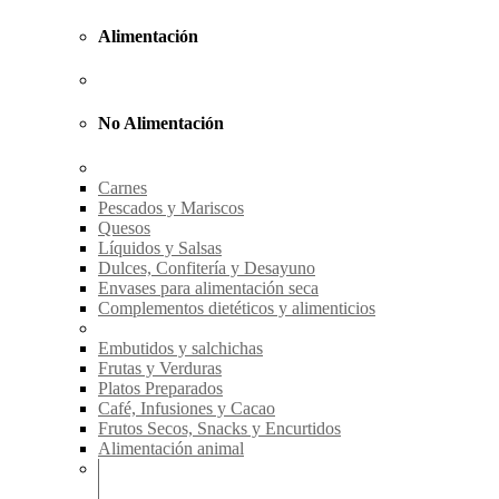
Alimentación
No Alimentación
Carnes
Pescados y Mariscos
Quesos
Líquidos y Salsas
Dulces, Confitería y Desayuno
Envases para alimentación seca
Complementos dietéticos y alimenticios
Embutidos y salchichas
Frutas y Verduras
Platos Preparados
Café, Infusiones y Cacao
Frutos Secos, Snacks y Encurtidos
Alimentación animal