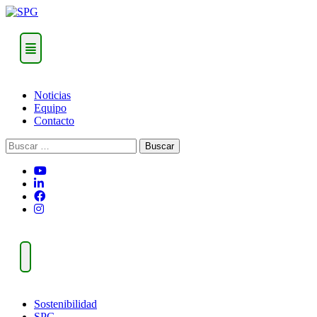
Skip
to
content
Noticias
Equipo
Contacto
Buscar:
Sostenibilidad
SPG